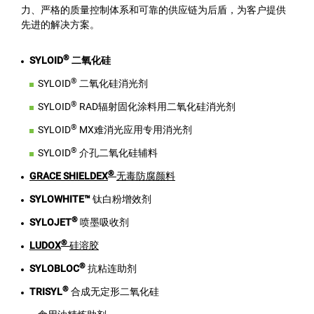
力、严格的质量控制体系和可靠的供应链为后盾，为客户提供
先进的解决方案。
®
SYLOID
二氧化硅
®
SYLOID
二氧化硅消光剂
®
SYLOID
RAD辐射固化涂料用二氧化硅消光剂
®
SYLOID
MX难消光应用专用消光剂
®
SYLOID
介孔二氧化硅辅料
®
GRACE SHIELDEX
无毒防腐颜料
SYLOWHITE™
钛白粉增效剂
®
SYLOJET
喷墨吸收剂
®
LUDOX
硅溶胶
®
SYLOBLOC
抗粘连助剂
®
TRISYL
合成无定形二氧化硅