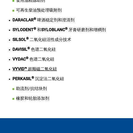
食用油精炼助剂
可再生柴油预处理吸附剂
®
DARACLAR
啤酒稳定剂和澄清剂
®
®
SYLODENT
和
SYLOBLANC
牙膏研磨剂和增稠剂
®
SILSOL
二氧化硅活性成分技术
®
DAVISIL
色谱二氧化硅
®
VYDAC
色谱二氧化硅
VYVID™
超顺磁二氧化硅
®
PERKASIL
沉淀法二氧化硅
助流剂/抗结块剂
橡胶和轮胎添加剂