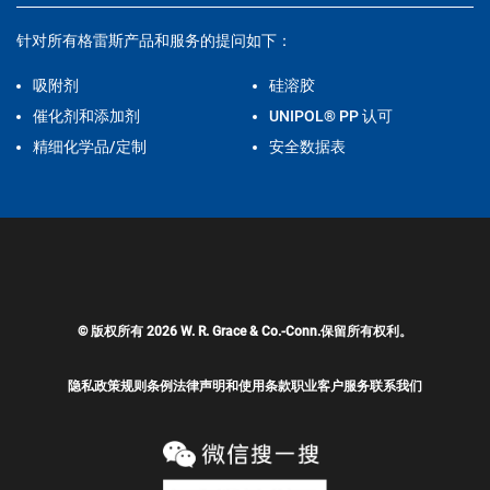
针对所有格雷斯产品和服务的提问如下：
吸附剂
硅溶胶
催化剂和添加剂
UNIPOL® PP 认可
精细化学品/定制
安全数据表
© 版权所有 2026 W. R. Grace & Co.-Conn.保留所有权利。
隐私政策
规则条例
法律声明和使用条款
职业
客户服务
联系我们