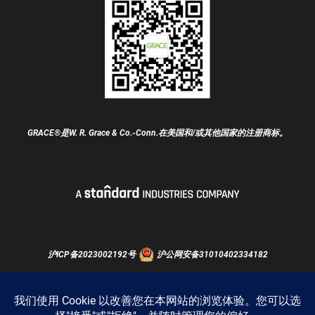
GRACE®是W. R. Grace & Co.-Conn.在美国和/或其他国家的注册商标。
沪ICP备2023002192号
沪公网安备31010402334182